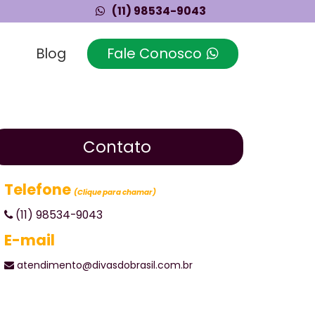
(11) 98534-9043
Fale Conosco
Blog
Contato
Telefone
(Clique para chamar)
(11) 98534-9043
E-mail
atendimento@divasdobrasil.com.br